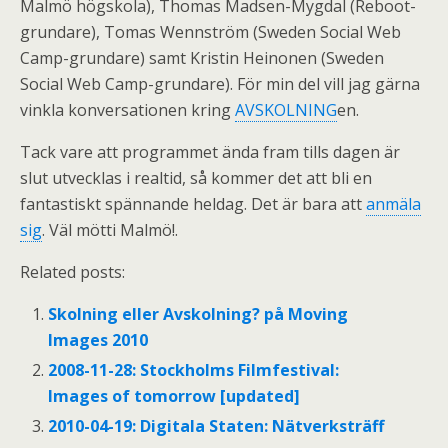
Malmö högskola), Thomas Madsen-Mygdal (Reboot-
grundare), Tomas Wennström (Sweden Social Web
Camp-grundare) samt Kristin Heinonen (Sweden
Social Web Camp-grundare). För min del vill jag gärna
vinkla konversationen kring
AVSKOLNING
en.
Tack vare att programmet ända fram tills dagen är
slut utvecklas i realtid, så kommer det att bli en
fantastiskt spännande heldag. Det är bara att
anmäla
sig
. Väl mötti Malmö!.
Related posts:
Skolning eller Avskolning? på Moving
Images 2010
2008-11-28: Stockholms Filmfestival:
Images of tomorrow [updated]
2010-04-19: Digitala Staten: Nätverksträff