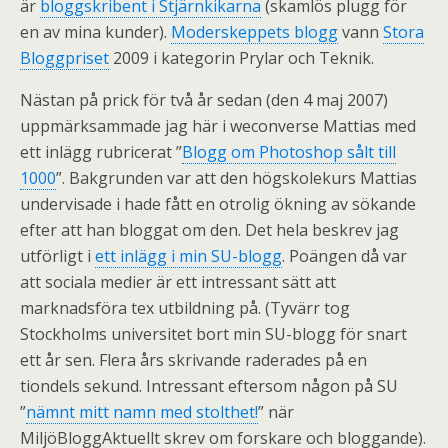
är
bloggskribent i Stjärnkikarna
(skamlös plugg för
en av mina kunder).
Moderskeppets blogg
vann
Stora
Bloggpriset
2009 i kategorin Prylar och Teknik.
Nästan på prick för två år sedan (den 4 maj 2007)
uppmärksammade jag här i weconverse Mattias med
ett inlägg rubricerat ”
Blogg om Photoshop sålt till
1000
”. Bakgrunden var att den högskolekurs Mattias
undervisade i hade fått en otrolig ökning av sökande
efter att han bloggat om den. Det hela beskrev jag
utförligt i
ett inlägg i min SU-blogg
. Poängen då var
att sociala medier är ett intressant sätt att
marknadsföra tex utbildning på. (Tyvärr tog
Stockholms universitet bort min SU-blogg för snart
ett år sen. Flera års skrivande raderades på en
tiondels sekund. Intressant eftersom någon på SU
”
nämnt mitt namn med stolthet!
” när
MiljöBloggAktuellt skrev om forskare och bloggande).