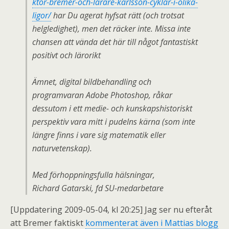
ktor-bremer-och-larare-karlsson-cyklar-i-olika-
ligor/
har Du agerat hyfsat rätt (och trotsat
helgledighet), men det räcker inte. Missa inte
chansen att vända det här till något fantastiskt
positivt och lärorikt
Ämnet, digital bildbehandling och
programvaran Adobe Photoshop, råkar
dessutom i ett medie- och kunskapshistoriskt
perspektiv vara mitt i pudelns kärna (som inte
längre finns i vare sig matematik eller
naturvetenskap).
Med förhoppningsfulla hälsningar,
Richard Gatarski, fd SU-medarbetare
[Uppdatering 2009-05-04, kl 20:25] Jag ser nu efteråt
att Bremer faktiskt
kommenterat även i Mattias blogg