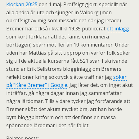
klockan 20:25
den 1 maj. Proffsigt gjort, speciellt när
alla andra är ute och sjunger in Valborg (men
oproffsigt av mig som missade det när jag letade).
Bremer har också i kväll kl 19:35 publicerat
ett inlägg
som kort förklarar att det fanns en (numera
borttagen) spärr mot fler än 10 kommentarer. Under
tiden har Mattias på sitt upprop om varför folk söker
sig till de aktuella kurserna fått 521 svar. I skrivande
stund är Erik Sellströms blogginlägg om Bremers
reflektioner kring söktryck sjätte träff när jag
söker
på ”Kåre Bremer” i Google
. Jag låter det, om inget akut
inträffar, gå några dagar innan jag sammanfattar
några lärdomar. Tills vidare tycker jag fortfarande att
Bremer skött det akuta mycket bra, att han borde
byta bloggplattform och att det finns en massa
spännande lärdomar i det här fallet.
Related posts: