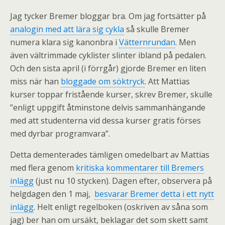
Jag tycker Bremer bloggar bra. Om jag fortsätter på
analogin med att lära sig cykla
så skulle Bremer
numera klara sig kanonbra i
Vätternrundan
. Men
även vältrimmade cyklister slinter ibland på pedalen.
Och den sista april (i förrgår) gjorde Bremer en liten
miss när han
bloggade om söktryck
. Att Mattias
kurser toppar fristående kurser, skrev Bremer, skulle
”enligt uppgift åtminstone delvis sammanhängande
med att studenterna vid dessa kurser gratis förses
med dyrbar programvara”.
Detta dementerades tämligen omedelbart av Mattias
med flera genom
kritiska kommentarer till Bremers
inlägg
(just nu 10 stycken). Dagen efter, observera på
helgdagen den 1 maj,
besvarar Bremer detta i ett nytt
inlägg
. Helt enligt regelboken (oskriven av såna som
jag) ber han om ursäkt, beklagar det som skett samt