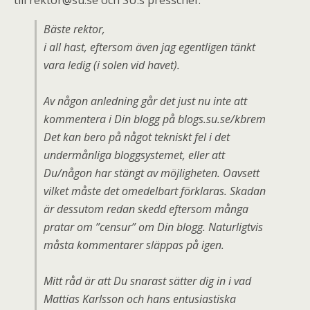
till rektor@su.se och SU:s presschef:
Bäste rektor,
i all hast, eftersom även jag egentligen tänkt
vara ledig (i solen vid havet).
Av någon anledning går det just nu inte att
kommentera i Din blogg på blogs.su.se/kbrem
Det kan bero på något tekniskt fel i det
undermånliga bloggsystemet, eller att
Du/någon har stängt av möjligheten. Oavsett
vilket måste det omedelbart förklaras. Skadan
är dessutom redan skedd eftersom många
pratar om ”censur” om Din blogg. Naturligtvis
måsta kommentarer släppas på igen.
Mitt råd är att Du snarast sätter dig in i vad
Mattias Karlsson och hans entusiastiska