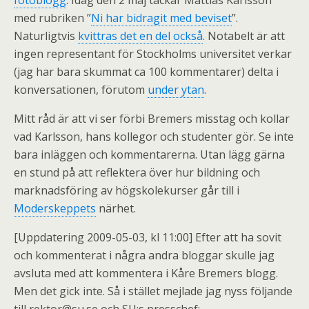
fotoblogg
. Idag den 2 maj tackar Mattias Karlsson
med rubriken ”
Ni har bidragit med beviset
”.
Naturligtvis
kvittras det en del också
. Notabelt är att
ingen representant för Stockholms universitet verkar
(jag har bara skummat ca 100 kommentarer) delta i
konversationen, förutom
under ytan
.
Mitt råd är att vi ser förbi Bremers misstag och kollar
vad Karlsson, hans kollegor och studenter gör. Se inte
bara inläggen och kommentarerna. Utan lägg gärna
en stund på att reflektera över hur bildning och
marknadsföring av högskolekurser går till i
Moderskeppets
närhet.
[Uppdatering 2009-05-03, kl 11:00] Efter att ha sovit
och kommenterat i några andra bloggar skulle jag
avsluta med att kommentera i Kåre Bremers blogg.
Men det gick inte. Så i stället mejlade jag nyss följande