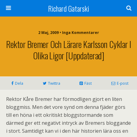
Richard Gatarski
2 Maj, 2009 •
Inga Kommentarer
Rektor Bremer Och Lärare Karlsson Cyklar I
Olika Ligor [uppdaterad]
Dela
Twittra
Fäst
E-post
Rektor Kåre Bremer har förmodligen gjort en liten
bloggmiss. Men det vore synd om denna fjäder görs
till en höna i ett okritiskt bloggstormande som
därmed ger ett negativt intryck av Bremers bloggande
i stort. Samtidigt kan vi i den här historien lära oss en