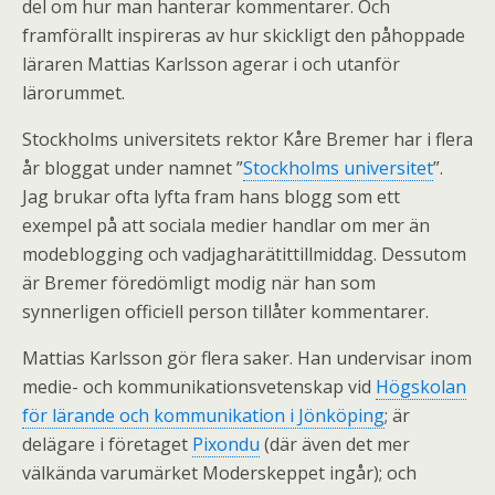
del om hur man hanterar kommentarer. Och
framförallt inspireras av hur skickligt den påhoppade
läraren Mattias Karlsson agerar i och utanför
lärorummet.
Stockholms universitets rektor Kåre Bremer har i flera
år bloggat under namnet ”
Stockholms universitet
”.
Jag brukar ofta lyfta fram hans blogg som ett
exempel på att sociala medier handlar om mer än
modeblogging och vadjagharätittillmiddag. Dessutom
är Bremer föredömligt modig när han som
synnerligen officiell person tillåter kommentarer.
Mattias Karlsson gör flera saker. Han undervisar inom
medie- och kommunikationsvetenskap vid
Högskolan
för lärande och kommunikation i Jönköping
; är
delägare i företaget
Pixondu
(där även det mer
välkända varumärket Moderskeppet ingår); och