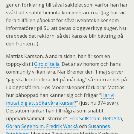
ger en förklaring till såväl sakfelet som varför han har
svårt att snabbt bemöta kommentarerna. (Jag har vid
flera tillfällen påpekat för såväl webbtekniker som
informatörer på SU att deras bloggverktyg suger. Nu
drabbade det rektorn, så det kanske blir bättring på
den fronten :-).
Mattias Karsson, å andra sidan, han är som en
toppcyklist i
Giro d’Italia
. Det är av honom och hans
community vi kan lära. När Bremer den 1 maj skriver
”jag ska kontrollera det på måndag” så snurrar det på
i bloggosfären. Hos Moderskeppet förklarar Mattias
hur påhoppad han känner sig och frågar ”
Har vi
mutat dig att söka våra kurser?
” (just nu 374 svar).
Dessutom länkar han till några som snabbt
uppmärksammat ”stornen”:
Erik Sellström
,
BetaAlfa
,
Göran Segeholm
,
Fredrik Wackå
och
Susannes