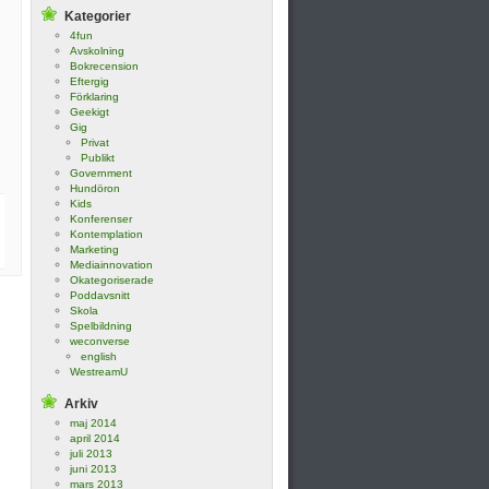
Kategorier
4fun
Avskolning
Bokrecension
Eftergig
Förklaring
Geekigt
Gig
Privat
Publikt
Government
Hundöron
Kids
Konferenser
Kontemplation
Marketing
Mediainnovation
Okategoriserade
Poddavsnitt
Skola
Spelbildning
weconverse
english
WestreamU
Arkiv
maj 2014
april 2014
juli 2013
juni 2013
mars 2013