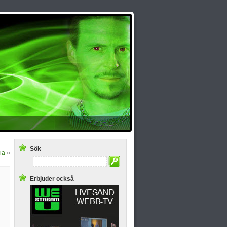
Sök
ia
»
Erbjuder också