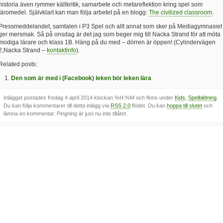
historia även rymmer källkritik, samarbete och metareflektion kring spel som
läromedel. Självklart kan man följa arbetet på en blogg:
The civilized classroom
.
Pressmeddelandet, samtalen i P3 Spel och allt annat som sker på Mediagymnasiet
ger mersmak. Så på onsdag är det jag som beger mig till Nacka Strand för att möta
modiga lärare och klass 1B. Häng på du med – dörren är öppen! (Cylindervägen
2,Nacka Strand –
kontaktinfo
).
Related posts:
Den som är med i (Facebook) leken bör leken lära
Inlägget postades fredag 4 april 2014 klockan %H:%M och finns under
Kids
,
Spelbildning
.
Du kan följa kommentarer till detta inlägg via
RSS 2.0
flödet. Du kan
hoppa till slutet
och
lämna en kommentar. Pingning är just nu inte tillåtet.