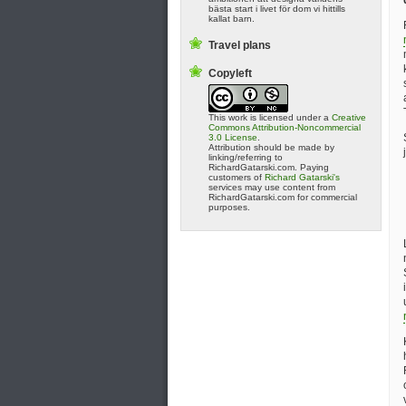
bästa start i livet för dom vi hittills
kallat barn.
Travel plans
Copyleft
This work is licensed under a
Creative
Commons Attribution-Noncommercial
3.0 License
.
Attribution should be made by
linking/referring to
RichardGatarski.com. Paying
customers of
Richard Gatarski's
services may use content from
RichardGatarski.com for commercial
purposes.