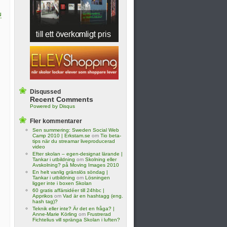
u
Disqussed
Recent Comments
Powered by Disqus
Fler kommentarer
Sen summering: Sweden Social Web
Camp 2010 | Erkstam.se
om
Tio beta-
tips när du streamar liveproducerad
video
Efter skolan – egen-designat lärande |
Tankar i utbildning
om
Skolning eller
Avskolning? på Moving Images 2010
En helt vanlig gränslös söndag |
Tankar i utbildning
om
Lösningen
ligger inte i boxen Skolan
60 gratis affärsidéer till 24hbc |
Apprikos
om
Vad är en hashtagg (eng.
hash tag)?
Teknik eller inte? Är det en fråga? |
Anne-Marie Körling
om
Frustrerad
Fichtelius vill spränga Skolan i luften?