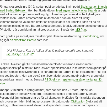
där lärare och elever bildar sig genom det ädla spelet Civilization 5.
För ganska precis nio (9!) år sedan publicerade jag i min podd
Skolsmart en intervj
med Barbro Eriksson
. Hon berättade då om
Mediagymnasiet Nacka Strands
arbete
med att ta fram en professionell logotyp. Åren har gått utan att vi haft ytterligare
kontakt, men Barbro är fortfarande rektor för den skolan. Som ett lustigt
sammanträffande valde min dotter att börja studera där i höstas, utan att ha en
aning om mitt möte med Barbro. Lika spännande är att Mediagymnasiet har en cool
TV-studio, där dom bland annat producerar och livesänder
MG Play
.
Som grädde på moset, inte minst kopplat till mina insatser kring
Spelbildning
, fick
jag igår
en tweet från Barbro
som löd:
”Hej Rickhard, Kan du hjälpa till att få ut följande pdf i dina kanaler?
http://bit.ly/1hExYmZ”
Länken i tweeten går till pressmedelandet ”Det civiliserade klassrummet
nyaperspektiv på historia”. Klart läsvärt, speciellt för alla Pisatorskar som gnäller på
Skolan som ett misslyckande. Lite senare ringde Barbro för att förklara mer, ifall jag
inte sett tweeten. Hon var också stolt över att deras pedagogik och nya grepp ofta
uppmärksammas i media. Senast i
P3 Spel – om spelen som sätter nytta framför
nöje
.
Knappt 12 minuter in i programmet, som sändes den 22 mars, intervjuas
historieläraren Tomas Wahlberg. Tillsammans med engelskläraren Mathias
Rosenqvist ämnesintegrerar de för att skapa en förståelse för historiska skeenden
och processer. I den bildningsprocessen är datorspelet
Civilization 5
ett centralt
verktyg. Tillsammans med eleverna skapar de kunskap som förutom språk och