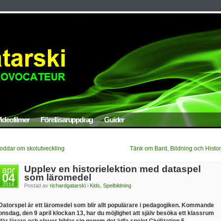
ideofilmer
Föreläsaruppdrag
Guider
oddar om skolutveckling
Tänk om Bard, Bildning och Histor
Upplev en historielektion med dataspel
apr
04
som läromedel
2014
Postad av
richardgatarski
i
Kids
,
Spelbildning
Datorspel är ett läromedel som blir allt populärare i pedagogiken. Kommande
onsdag, den 9 april klockan 13, har du möjlighet att själv besöka ett klassrum