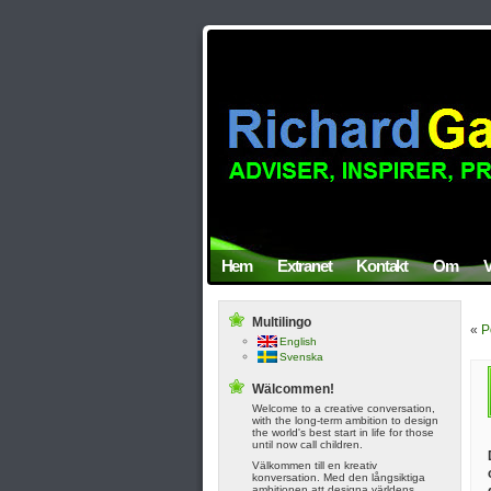
Hem
Extranet
Kontakt
Om
V
Multilingo
«
P
English
Svenska
Wälcommen!
Welcome to a creative conversation,
with the long-term ambition to design
the world's best start in life for those
until now call children.
Välkommen till en kreativ
konversation. Med den långsiktiga
ambitionen att designa världens